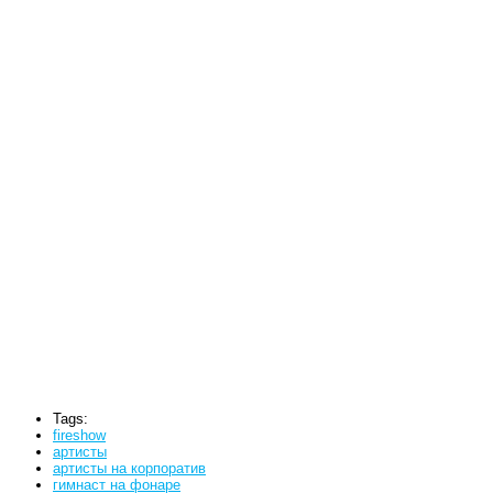
Tags:
fireshow
артисты
артисты на корпоратив
гимнаст на фонаре