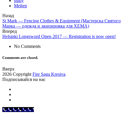
study
Мейер
Назад
St Mark — Fencing Clothes & Equipment (Мастерска Святого
Марка — одежда и экипировка для ХЕМА)
Вперед
Helsinki Longsword Open 2017 — Registration is now open!
No Comments
Comments are closed.
Вверх
2026 Copyright
Fire Saga Kresiva
.
Подписывайся на нас
Call Now Button