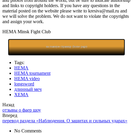
and photos from around the world, but be sure to indicate authorship
and links to copyright holders. If you have any questions in the
material posted on the website please write to kresiva@mail.ru and
we will solve the problem. We do not want to violate the copyrights
and assign your work.
HEMA Minsk Fight Club
на главную страницу (home page)
Tags:
HEMA
HEMA tournament
HEMA video
longsword
длинный меч
ХЕМА
Назад
отзывы о фаер шоу
Вперед
перевод раздела «Наблюдения. О защитах и сильных ударах»
No Comments